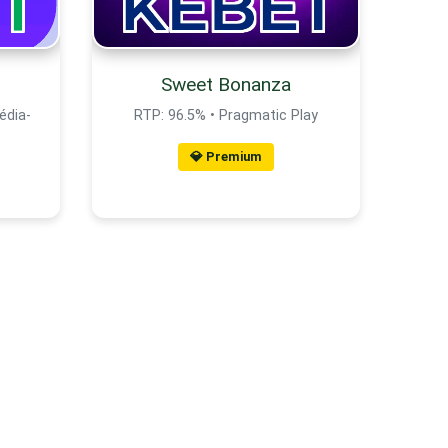
Sweet Bonanza
édia-
RTP: 96.5% • Pragmatic Play
💎 Premium