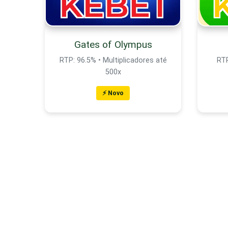
Gates of Olympus
RTP: 96.5% • Multiplicadores até
RTP
500x
⚡ Novo