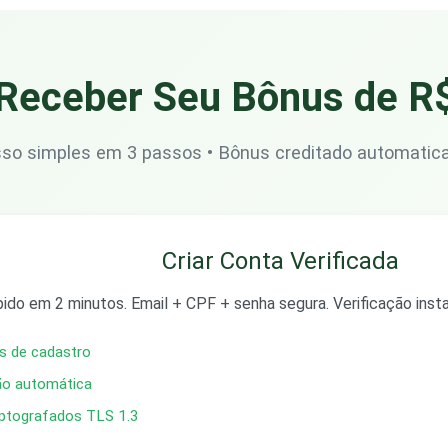
Receber Seu Bônus de R$
so simples em 3 passos • Bônus creditado automati
Criar Conta Verificada
pido em 2 minutos. Email + CPF + senha segura. Verificação inst
s de cadastro
ão automática
ptografados TLS 1.3