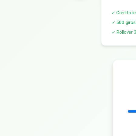
✓ Crédito i
✓ 500 giros
✓ Rollover 