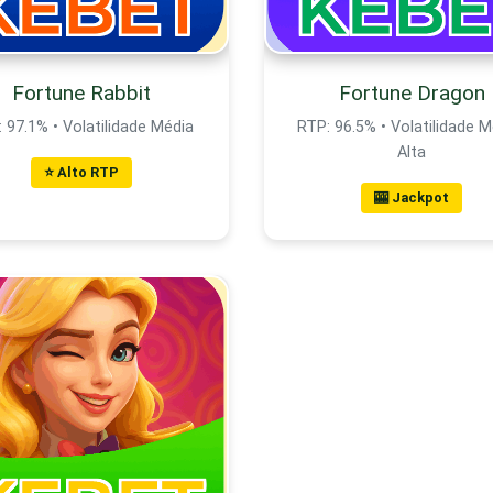
Fortune Rabbit
Fortune Dragon
 97.1% • Volatilidade Média
RTP: 96.5% • Volatilidade M
Alta
⭐ Alto RTP
🎰 Jackpot