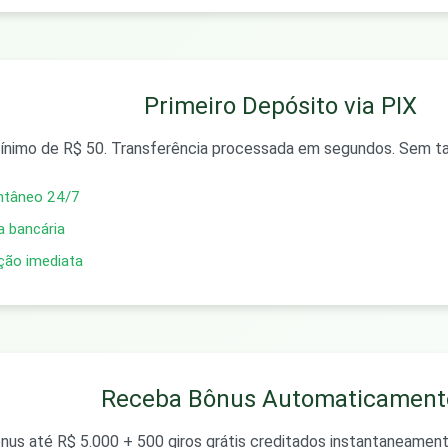
Primeiro Depósito via PIX
nimo de R$ 50. Transferência processada em segundos. Sem tax
ntâneo 24/7
 bancária
ção imediata
Receba Bônus Automaticament
us até R$ 5.000 + 500 giros grátis creditados instantaneament